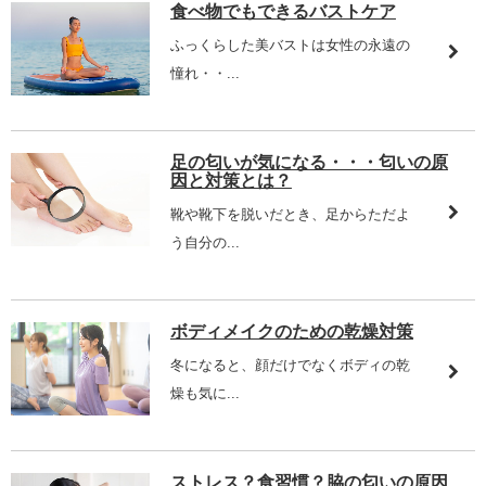
食べ物でもできるバストケア
ふっくらした美バストは女性の永遠の
憧れ・・...
足の匂いが気になる・・・匂いの原
因と対策とは？
靴や靴下を脱いだとき、足からただよ
う自分の...
ボディメイクのための乾燥対策
冬になると、顔だけでなくボディの乾
燥も気に...
ストレス？食習慣？脇の匂いの原因