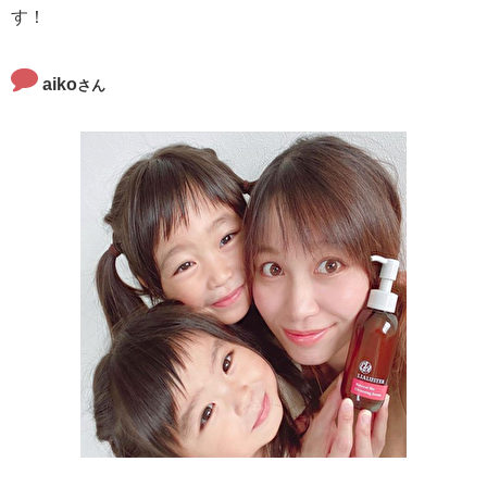
す！
aiko
さん