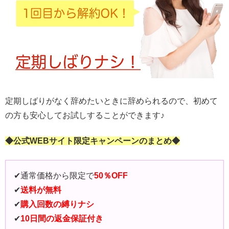
定期しばりがなく辞めたいときに辞められるので、初めて
の方も安心してお試しすることができます♪
◆公式WEBサイト限定キャンペーンのまとめ◆
✔︎通常価格から限定で
50％OFF
✔︎
送料が無料
✔︎
購入回数の縛りナシ
✔︎
10日間
の返金保証付き