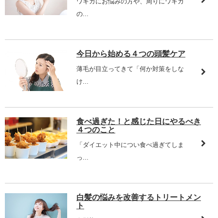
ワキガにお悩みの方や、周りにワキガ
の...
今日から始める４つの頭髪ケア
薄毛が目立ってきて「何か対策をしな
け...
食べ過ぎた！と感じた日にやるべき
４つのこと
「ダイエット中につい食べ過ぎてしま
っ...
白髪の悩みを改善するトリートメン
ト