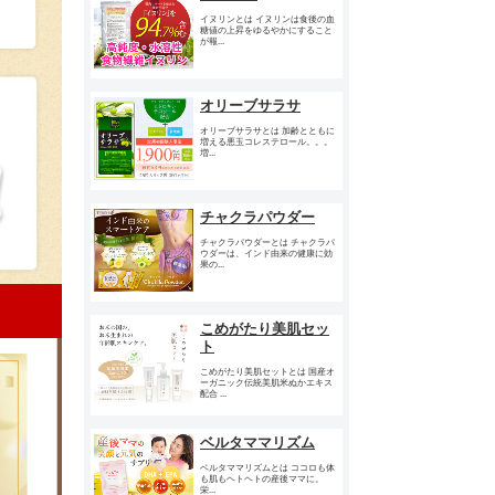
イヌリンとは イヌリンは食後の血
糖値の上昇をゆるやかにすること
が報...
オリーブサラサ
オリーブサラサとは 加齢とともに
増える悪玉コレステロール。。。
増...
チャクラパウダー
チャクラパウダーとは チャクラパ
ウダーは、インド由来の健康に効
果の...
こめがたり美肌セッ
ト
こめがたり美肌セットとは 国産オ
ーガニック伝統美肌米ぬかエキス
配合 ...
ベルタママリズム
ベルタママリズムとは ココロも体
も肌もヘトヘトの産後ママに。
栄...