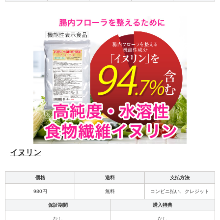
イヌリン
価格
送料
支払方法
980円
無料
コンビニ払い、クレジット
保証期間
購入特典
なし
なし