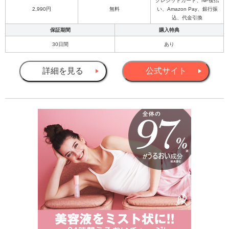
クレジットカード、NP後払
2,990円
無料
い、Amazon Pay、銀行振
込、代金引換
保証期間
購入特典
30日間
あり
詳細を見る
公式サイト