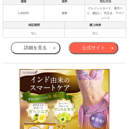
価格
送料
支払方法
クレジットカード、楽天ペ
1,900円
有料
イ、後払い、代引き、アマゾ
ンペイ
保証期間
購入特典
なし
なし
詳細を見る
公式サイト