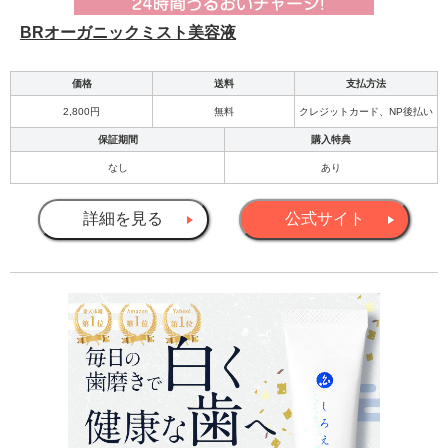
BRオーガニックミスト美容液
価格
送料
支払方法
2,800円
無料
クレジットカード、NP後払い
保証期間
購入特典
なし
あり
詳細を見る
公式サイト