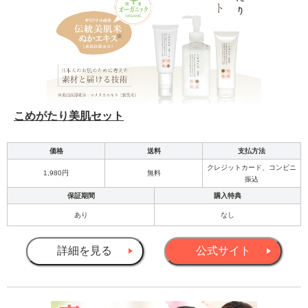
こめがたり美肌セット
価格
送料
支払方法
クレジットカード、コンビニ
1,980円
無料
振込
保証期間
購入特典
あり
なし
詳細を見る
公式サイト