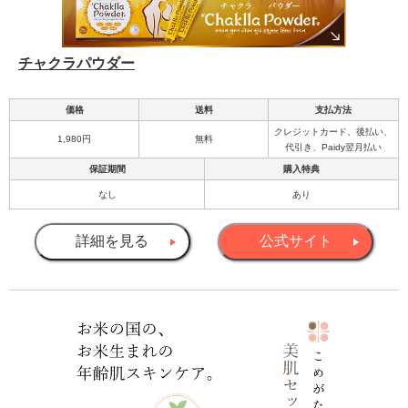
チャクラパウダー
価格
送料
支払方法
クレジットカード、後払い、
1,980円
無料
代引き、Paidy翌月払い
保証期間
購入特典
なし
あり
詳細を見る
公式サイト