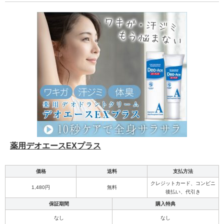
薬用デオエースEXプラス
価格
送料
支払方法
クレジットカード、コンビニ
1,480円
無料
後払い、代引き
保証期間
購入特典
なし
なし