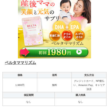
ベルタママリズム
価格
送料
支払方法
クレジットカード、NP後払
1,980円
無料
い、Amazon Pay、キャリア
決済
保証期間
購入特典
なし
なし