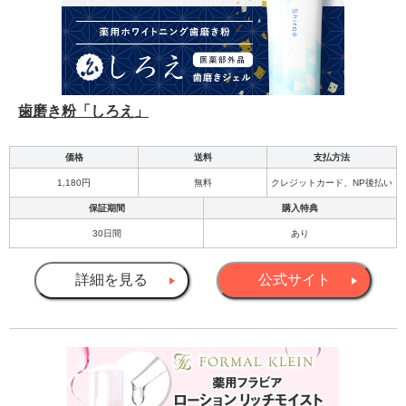
歯磨き粉「しろえ」
価格
送料
支払方法
1,180円
無料
クレジットカード、NP後払い
保証期間
購入特典
30日間
あり
詳細を見る
公式サイト