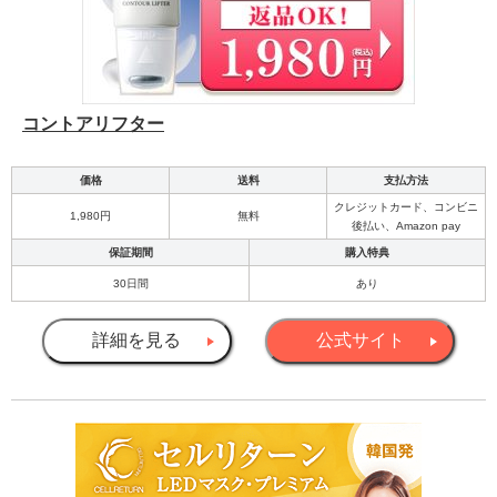
コントアリフター
価格
送料
支払方法
クレジットカード、コンビニ
1,980円
無料
後払い、Amazon pay
保証期間
購入特典
30日間
あり
詳細を見る
公式サイト