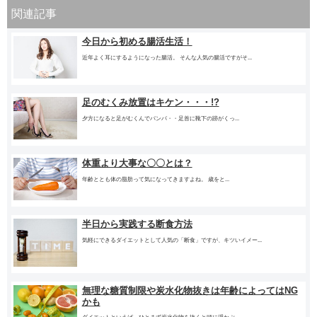
関連記事
今日から初める腸活生活！
近年よく耳にするようになった腸活。 そんな人気の腸活ですがそ...
足のむくみ放置はキケン・・・!?
夕方になると足がむくんでパンパ・・足首に靴下の跡がくっ...
体重より大事な〇〇とは？
年齢ととも体の脂肪って気になってきますよね。 歳をと...
半日から実践する断食方法
気軽にできるダイエットとして人気の「断食」ですが、キツいイメー...
無理な糖質制限や炭水化物抜きは年齢によってはNG
かも