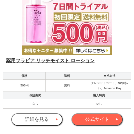
薬用フラビア リッチモイスト ローション
価格
送料
支払方法
クレジットカード、NP後払
500円
無料
い、Amazon Pay
保証期間
購入特典
なし
なし
詳細を見る
公式サイト