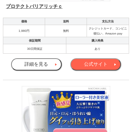
プロテクトバリアリッチｃ
価格
送料
支払方法
クレジットカード、コンビニ
1,980円
無料
後払い、Amazon pay
保証期間
購入特典
30日間保証
あり
詳細を見る
公式サイト