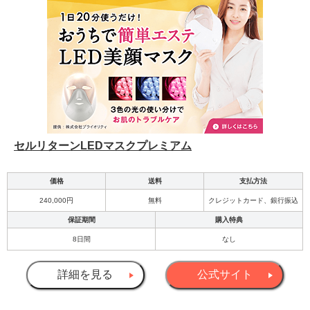
セルリターンLEDマスクプレミアム
価格
送料
支払方法
240,000円
無料
クレジットカード、銀行振込
保証期間
購入特典
8日間
なし
詳細を見る
公式サイト