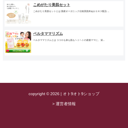
こめがたり美肌セット
こめがたり美肌セットとは 国産オーガニック伝統美肌米ぬかエキス配合 ...
ベルタママリズム
ベルタママリズムとは ココロも体も肌もヘトヘトの産後ママに。 栄...
copyright © 2026 | オト9オト9ショップ
> 運営者情報