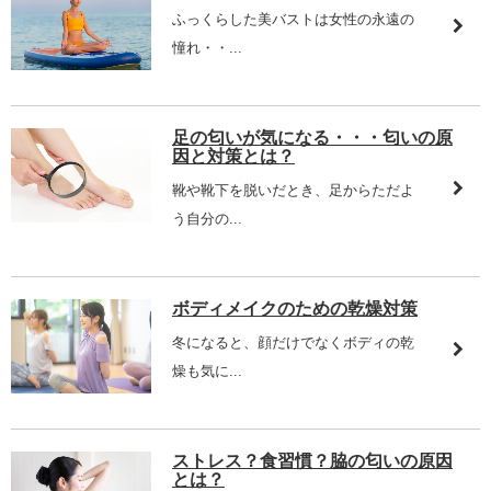
ふっくらした美バストは女性の永遠の
憧れ・・...
足の匂いが気になる・・・匂いの原
因と対策とは？
靴や靴下を脱いだとき、足からただよ
う自分の...
ボディメイクのための乾燥対策
冬になると、顔だけでなくボディの乾
燥も気に...
ストレス？食習慣？脇の匂いの原因
とは？