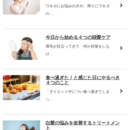
ワキガにお悩みの方や、周りにワキガ
の...
今日から始める４つの頭髪ケア
薄毛が目立ってきて「何か対策をしな
け...
食べ過ぎた！と感じた日にやるべき
４つのこと
「ダイエット中につい食べ過ぎてしま
っ...
白髪の悩みを改善するトリートメン
ト