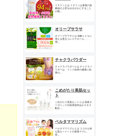
イヌリンとは イヌリンは食後の血
糖値の上昇をゆるやかにすること
が報...
オリーブサラサ
オリーブサラサとは 加齢とともに
増える悪玉コレステロール。。。
増...
チャクラパウダー
チャクラパウダーとは チャクラパ
ウダーは、インド由来の健康に効
果の...
こめがたり美肌セッ
ト
こめがたり美肌セットとは 国産オ
ーガニック伝統美肌米ぬかエキス
配合 ...
ベルタママリズム
ベルタママリズムとは ココロも体
も肌もヘトヘトの産後ママに。
栄...