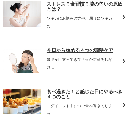
ストレス？食習慣？脇の匂いの原因
とは？
ワキガにお悩みの方や、周りにワキガ
の...
今日から始める４つの頭髪ケア
薄毛が目立ってきて「何か対策をしな
け...
食べ過ぎた！と感じた日にやるべき
４つのこと
「ダイエット中につい食べ過ぎてしま
っ...