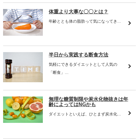
体重より大事な〇〇とは？
年齢ととも体の脂肪って気になってき...
半日から実践する断食方法
気軽にできるダイエットとして人気の
「断食」...
無理な糖質制限や炭水化物抜きは年
齢によってはNGかも
ダイエットといえば、ひとまず炭水化...