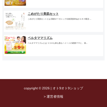
こめがたり美肌セット
こめがたり美肌セットとは 国産オーガニック伝統美肌米ぬかエキス配合 ...
ベルタママリズム
ベルタママリズムとは ココロも体も肌もヘトヘトの産後ママに。 栄...
copyright © 2026 | オト9オト9ショップ
> 運営者情報