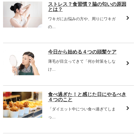
ストレス？食習慣？脇の匂いの原因
とは？
ワキガにお悩みの方や、周りにワキガ
の...
今日から始める４つの頭髪ケア
薄毛が目立ってきて「何か対策をしな
け...
食べ過ぎた！と感じた日にやるべき
４つのこと
「ダイエット中につい食べ過ぎてしま
っ...