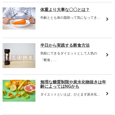
体重より大事な〇〇とは？
年齢ととも体の脂肪って気になってき...
半日から実践する断食方法
気軽にできるダイエットとして人気の
「断食」...
無理な糖質制限や炭水化物抜きは年
齢によってはNGかも
ダイエットといえば、ひとまず炭水化...