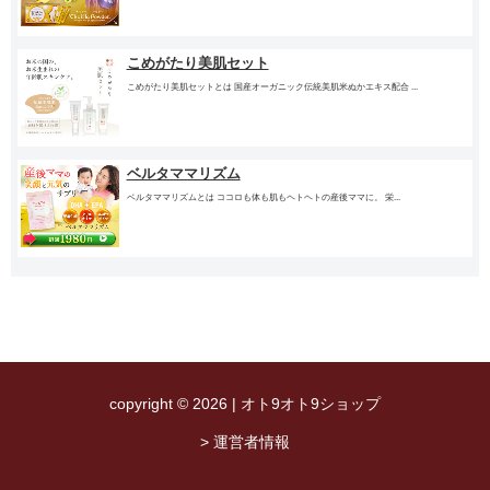
こめがたり美肌セット
こめがたり美肌セットとは 国産オーガニック伝統美肌米ぬかエキス配合 ...
ベルタママリズム
ベルタママリズムとは ココロも体も肌もヘトヘトの産後ママに。 栄...
copyright © 2026 | オト9オト9ショップ
> 運営者情報